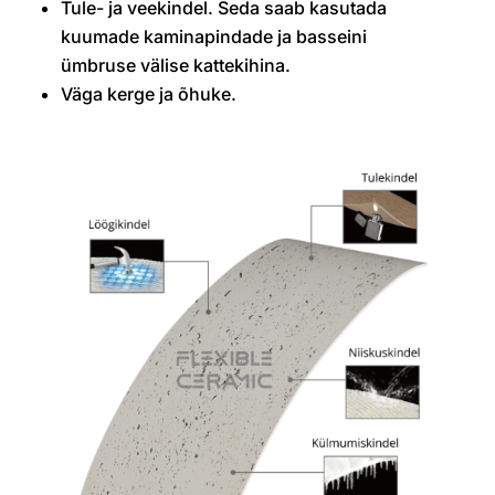
Tule- ja veekindel. Seda saab kasutada
kuumade kaminapindade ja basseini
ümbruse välise kattekihina.
Väga kerge ja õhuke.