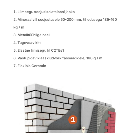
Liimsegu soojusisolatsiooni jaoks
Mineraalvill soojustusele 50-200 mm, tihedusega 135-160
kg / m
Metalltüübliga nael
Tugevdav kitt
Elastne liimisegu kl C2TEs1
Vastupidav klaaskiudvõrk fassaadidele
, 160 g / m
Flexible Ceramic